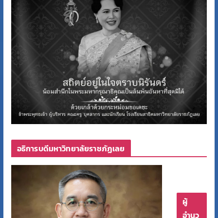
อธิการบดีมหาวิทยาลัยราชภัฏเลย
ผู้
อำนว