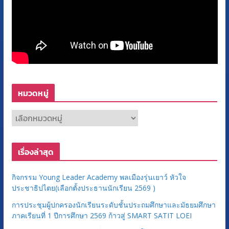
หมวดหมู่
ห
ม
ว
เรื่องล่าสุด
ด
ห
กิจกรรม Young Leader Academy พลเมืองรุ่นเยาว์ หัวใจ
มู่
ประชาธิปไตย(เลือกตั้งประธานนักเรียน 2569 )
การประชุมผู้ปกครองนักเรียนระดับชั้นประถมศึกษาและมัธยมศึกษา
ภาคเรียนที่ 1 ปีการศึกษา 2569 ก้าวสู่ SMART SATIT LOEI