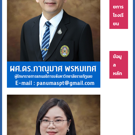
ยการ
โรงเรี
ยน
ข้อมู
ล
หลัก