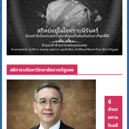
อธิการบดีมหาวิทยาลัยราชภัฏเลย
ผู้
อำนว
ยการ
โรงเรี