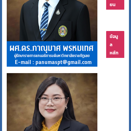
ยน
ข้อมู
ล
หลัก