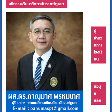
อธิการบดีมหาวิทยาลัยราชภัฏเลย
ผู้
อำนว
ยการ
โรงเรี
ยน
ข้อมู
ล
หลัก