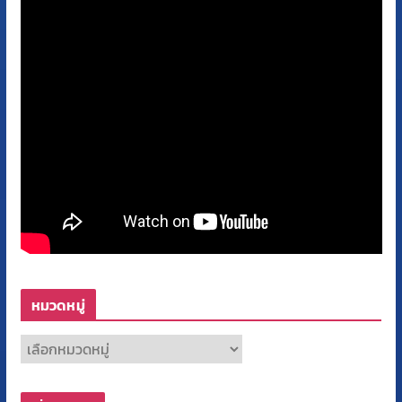
หมวดหมู่
ห
ม
ว