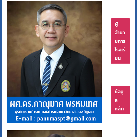
ผู้
อำนว
ยการ
โรงเรี
ยน
ข้อมู
ล
หลัก