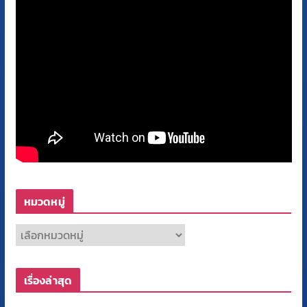
หมวดหมู่
ห
ม
ว
เรื่องล่าสุด
ด
ห