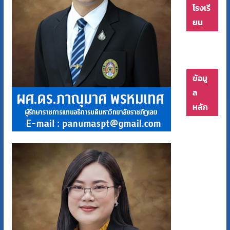
โรงเรี
ยน
ข้อมู
ล
หลัก