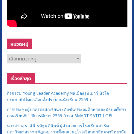
หมวดหมู่
ห
ม
ว
เรื่องล่าสุด
ด
ห
กิจกรรม Young Leader Academy พลเมืองรุ่นเยาว์ หัวใจ
มู่
ประชาธิปไตย(เลือกตั้งประธานนักเรียน 2569 )
การประชุมผู้ปกครองนักเรียนระดับชั้นประถมศึกษาและมัธยมศึกษา
ภาคเรียนที่ 1 ปีการศึกษา 2569 ก้าวสู่ SMART SATIT LOEI
นางสาวสุธาสินี ธนัฐนุตินันท์ ผู้อำนวยการโรงเรียนสาธิต
มหาวิทยาลัยราชภัฏเลย รวมทั้งคณะครูโรงเรียนสาธิตมหาวิทยาลัย