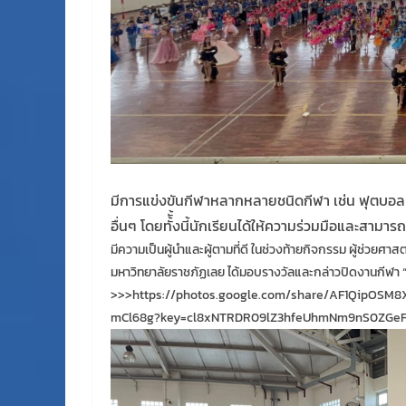
มีการแข่งขันกีฬาหลากหลายชนิดกีฬา เช่น ฟุตบอ
อื่นๆ โดยทั้ั้งนี้นักเรียนได้ให้ความร่วมมือและส
มีความเป็นผู้นำและผู้ตามที่ดี ในช่วงท้ายกิจกรรม ผู้ช่วยศา
มหาวิทยาลัยราชภัฏเลย ได้มอบรางวัลและกล่าวปิดงานกีฬา “
>>>https://photos.google.com/share/AF1QipOS
mCl68g?key=cl8xNTRDR09lZ3hfeUhmNm9nS0ZGe