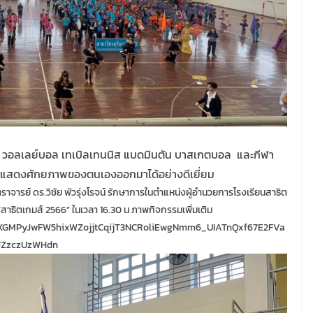
ล วอลเลย์บอล เทเบิลเทนนิส แบดมินตัน บาสเกตบอล และกีฬา
ามารถแสดงศักยภาพของตนเองออกมาได้อย่างดีเยี่ยม
สตราจารย์ ดร.วิชัย พัวรุ่งโรจน์ รักษาการในตำแหน่งผู้อำนวยการโรงเรียนสาธิต
สาธิตเกมส์ 2566” ในเวลา 16.30 น ภาพกิจกรรมเพิ่มเติม
M8XGMPyJwFW5hixWZojjtCqijT3NCRoliEwgNmm6_UIATnQxf67E2FVa
FZzczUzWHdn