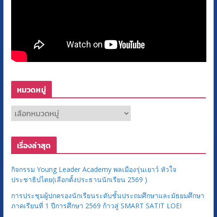
หมวดหมู่
ห
ม
ว
เรื่องล่าสุด
ด
ห
กิจกรรม Young Leader Academy พลเมืองรุ่นเยาว์ หัวใจ
มู่
ประชาธิปไตย(เลือกตั้งประธานนักเรียน 2569 )
การประชุมผู้ปกครองนักเรียนระดับชั้นประถมศึกษาและมัธยมศึกษา
ภาคเรียนที่ 1 ปีการศึกษา 2569 ก้าวสู่ SMART SATIT LOEI