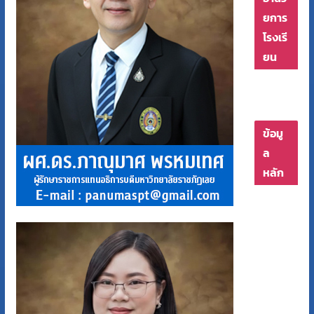
ยการ
โรงเรี
ยน
ข้อมู
ล
หลัก