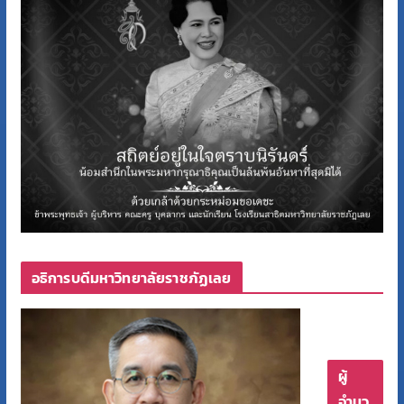
อธิการบดีมหาวิทยาลัยราชภัฏเลย
ผู้
อำนว