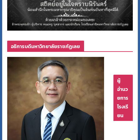
อธิการบดีมหาวิทยาลัยราชภัฏเลย
ผู้
อำนว
ยการ
โรงเรี
ยน