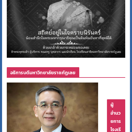
อธิการบดีมหาวิทยาลัยราชภัฏเลย
ผู้
อำนว
ยการ
โรงเรี