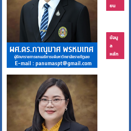
ยน
ข้อมู
ล
หลัก