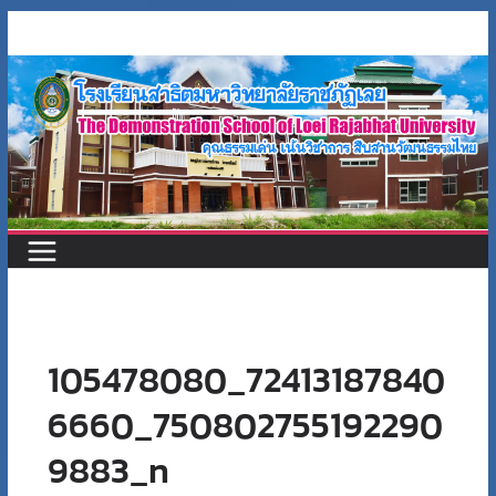
Skip
to
content
105478080_72413187840
6660_750802755192290
9883_n