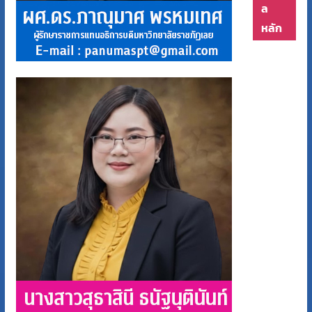
ล
หลัก