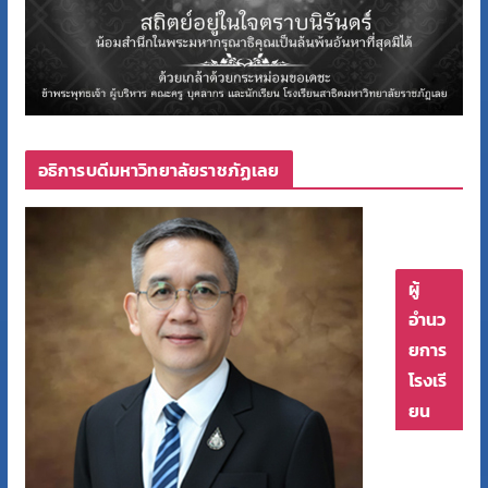
อธิการบดีมหาวิทยาลัยราชภัฏเลย
ผู้
อำนว
ยการ
โรงเรี
ยน