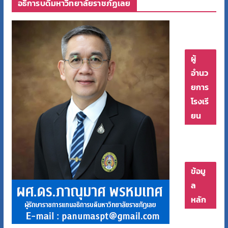
อธิการบดีมหาวิทยาลัยราชภัฏเลย
ผู้
อำนว
ยการ
โรงเรี
ยน
ข้อมู
ล
หลัก