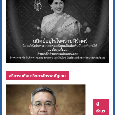
อธิการบดีมหาวิทยาลัยราชภัฏเลย
ผู้
อำนว