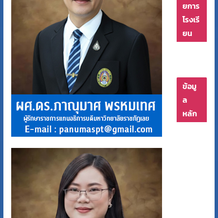
ยการ
โรงเรี
ยน
ข้อมู
ล
หลัก