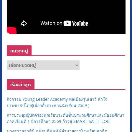
หมวดหมู่
ห
ม
ว
เรื่องล่าสุด
ด
ห
กิจกรรม Young Leader Academy พลเมืองรุ่นเยาว์ หัวใจ
มู่
ประชาธิปไตย(เลือกตั้งประธานนักเรียน 2569 )
การประชุมผู้ปกครองนักเรียนระดับชั้นประถมศึกษาและมัธยมศึกษา
ภาคเรียนที่ 1 ปีการศึกษา 2569 ก้าวสู่ SMART SATIT LOEI
นางสาวสุธาสินี ธนัฐนุตินันท์ ผู้อำนวยการโรงเรียนสาธิต