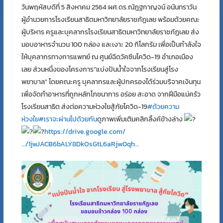
วันพฤหัสบดีที่ 5 สิงหาคม 2564 ผศ.ดร.ณัฎฐกาญจน์ อนันทราวัน
ผู้อำนวยการโรงเรียนสาธิตมหาวิทยาลัยราชภัฏเลย พร้อมด้วยคณะ
ผู้บริหาร ครูและบุคลากรโรงเรียนสาธิตมหาวิทยาลัยราชภัฏเลย ส่ง
มอบอาหารจำนวน 100 กล่อง และเงาะ 20 กิโลกรัม เพื่อเป็นกำลังใจ
ให้บุคลากรทางการแพทย์ ณ ศูนย์ฉีดวัคซีนโควิด-19 อำเภอเมือง
เลย ส่วนหนึ่งของโครงการ”แบ่งปันน้ำใจจากโรงเรียนสู่โรง
พยาบาล” โดยคณะครู บุคลากรและผู้ปกครองได้ร่วมบริจาคเงินทุน
เพื่อจัดทำอาหารที่ถูกหลักโภชนาการ อร่อย สะอาด จากฝีมือแม่ครัว
โรงเรียนสาธิต ส่งต่อความห่วงใยสู้ภัยโควิด-19
#ด้วยความ
ห่วงใย
#เราจะผ่านไปด้วยกัน
ดูภาพเพิ่มเติมคลิกลิ้งค์ข้างล่าง
https://drive.google.com/
…/1jwJACB6bALY8DkOsGtL6aRjw0qh…