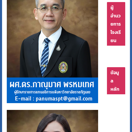
ผู้
อำนว
ยการ
โรงเรี
ยน
ข้อมู
ล
หลัก