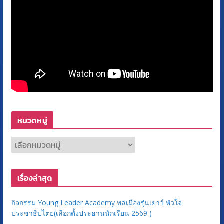
หมวดหมู่
ห
ม
ว
เรื่องล่าสุด
ด
ห
กิจกรรม Young Leader Academy พลเมืองรุ่นเยาว์ หัวใจ
มู่
ประชาธิปไตย(เลือกตั้งประธานนักเรียน 2569 )