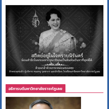
อธิการบดีมหาวิทยาลัยราชภัฏเลย