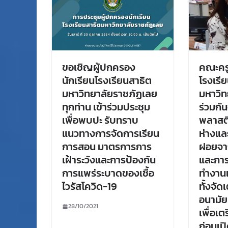
ขอเชิญผู้ปกครอง
คณะคร
นักเรียนโรงเรียนสาธิต
โรงเรี
มหาวิทยาลัยราชภัฏเลย
มหาวิท
ทุกท่าน เข้าร่วมประชุม
ร่วมกั
เพื่อพบปะ รับทราบ
พลาสติก
แนวทางการจัดการเรียน
ห่างแล
การสอน มาตรการการ
ฝอยจา
เฝ้าระวังและการป้องกัน
และการ
การแพร่ระบาดของเชื้อ
ทำงาน
ไวรัสโควิด-19
ทั้งจั
อนามัย
28/10/2021
เพื่อเ
ก่อนเป