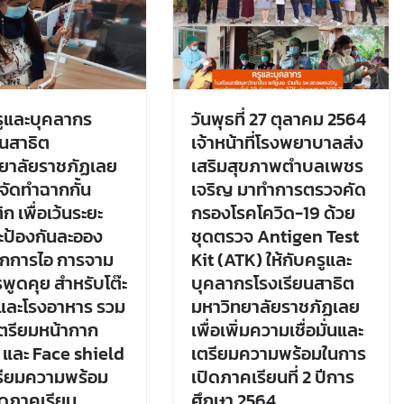
ูและบุคลากร
วันพุธที่ 27 ตุลาคม 2564
ยนสาธิต
เจ้าหน้าที่โรงพยาบาลส่ง
ยาลัยราชภัฏเลย
เสริมสุขภาพตำบลเพชร
นจัดทำฉากกั้น
เจริญ มาทำการตรวจคัด
 เพื่อเว้นระยะ
กรองโรคโควิด-19 ด้วย
ะป้องกันละออง
ชุดตรวจ Antigen Test
กการไอ การจาม
Kit (ATK) ให้กับครูและ
พูดคุย สำหรับโต๊ะ
บุคลากรโรงเรียนสาธิต
และโรงอาหาร รวม
มหาวิทยาลัยราชภัฏเลย
ดเตรียมหน้ากาก
เพื่อเพิ่มความเชื่อมั่นและ
 และ Face shield
เตรียมความพร้อมในการ
ตรียมความพร้อม
เปิดภาคเรียนที่ 2 ปีการ
ิดภาคเรียน
ศึกษา 2564