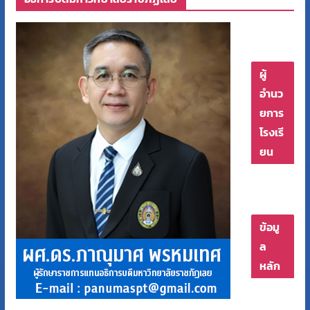
ผู้
อำนว
ยการ
โรงเรี
ยน
ข้อมู
ล
หลัก