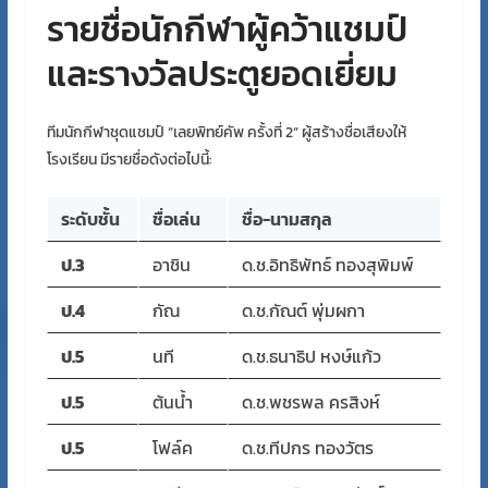
รายชื่อนักกีฬาผู้คว้าแชมป์
และรางวัลประตูยอดเยี่ยม
ทีมนักกีฬาชุดแชมป์ “เลยพิทย์คัพ ครั้งที่ 2” ผู้สร้างชื่อเสียงให้
โรงเรียน มีรายชื่อดังต่อไปนี้:
ระดับชั้น
ชื่อเล่น
ชื่อ-นามสกุล
ป.3
อาชิน
ด.ช.อิทธิพัทธ์ ทองสุพิมพ์
ป.4
กัณ
ด.ช.กัณต์ พุ่มผกา
ป.5
นที
ด.ช.ธนาธิป หงษ์แก้ว
ป.5
ต้นน้ำ
ด.ช.พชรพล ครสิงห์
ป.5
โฟล์ค
ด.ช.ทีปกร ทองวัตร