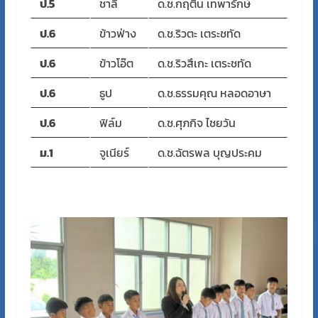
ป.5
ชาลี
ด.ช.กฤติน เทพารักษ์
ป.6
ข้าวฟ่าง
ด.ช.ริวตะ เตระชทัด
ป.6
ข้าวโอ๊ต
ด.ช.ริวสึเกะ เตระชทัด
ป.6
ธูป
ด.ช.ธรรมคุณ หลอดอาษา
ป.6
ฟิล์ม
ด.ช.ศุภกิจ ไชยวัน
ม.1
จูเนียร์
ด.ช.ฉัตรพล บุญประคม