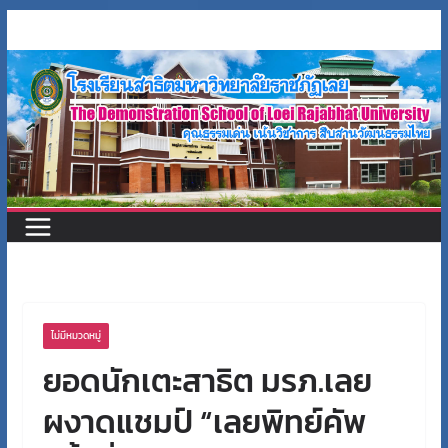
Skip
to
content
ไม่มีหมวดหมู่
ยอดนักเตะสาธิต มรภ.เลย
ผงาดแชมป์ “เลยพิทย์คัพ