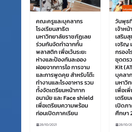
คณะครูและบุคลากร
วันพุธท
โรงเรียนสาธิต
เจ้าหน
มหาวิทยาลัยราชภัฏเลย
เสริม
ร่วมกันจัดทำฉากกั้น
เจริญ
พลาสติก เพื่อเว้นระยะ
กรองโร
ห่างและป้องกันละออง
ชุดตรว
ฝอยจากการไอ การจาม
Kit (AT
และการพูดคุย สำหรับโต๊ะ
บุคลาก
ทำงานและโรงอาหาร รวม
มหาวิท
ทั้งจัดเตรียมหน้ากาก
เพื่อเพ
อนามัย และ Face shield
เตรีย
เพื่อเตรียมความพร้อม
เปิดภาค
ก่อนเปิดภาคเรียน
ศึกษา 
28/10/2021
28/10/2